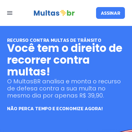
ASSINAR
RECURSO CONTRA MULTAS DE TRÂNSITO
Você tem o direito de
recorrer contra
multas!
O MultasBR analisa e monta o recurso
de defesa contra a sua multa no
mesmo dia por apenas R$ 39,90.
NÃO PERCA TEMPO E ECONOMIZE AGORA!