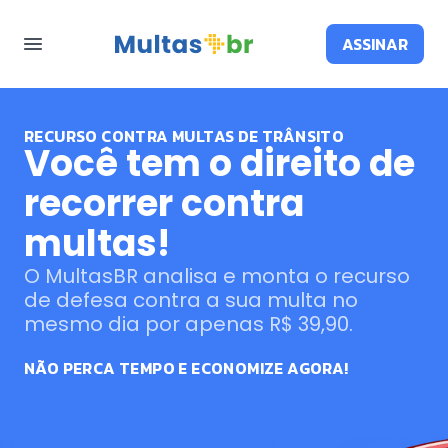
ASSINAR
RECURSO CONTRA MULTAS DE TRÂNSITO
Você tem o direito de
recorrer contra
multas!
O MultasBR analisa e monta o recurso
de defesa contra a sua multa no
mesmo dia por apenas R$ 39,90.
NÃO PERCA TEMPO E ECONOMIZE AGORA!