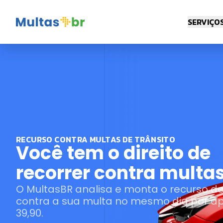
SERVIÇO
RECURSO CONTRA MULTAS DE TRÂNSITO
Você tem o direito de
recorrer contra multas
O MultasBR analisa e monta o recurso d
contra a sua multa no mesmo dia por a
39,90.