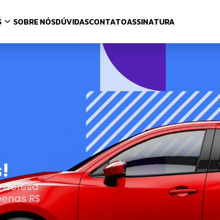
S
SOBRE NÓS
DÚVIDAS
CONTATO
ASSINATURA
!
e defesa
penas R$