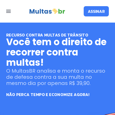
ASSINAR
RECURSO CONTRA MULTAS DE TRÂNSITO
Você tem o direito de
recorrer contra
multas!
O MultasBR analisa e monta o recurso
de defesa contra a sua multa no
mesmo dia por apenas R$ 39,90.
NÃO PERCA TEMPO E ECONOMIZE AGORA!