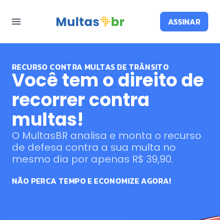
ASSINAR
RECURSO CONTRA MULTAS DE TRÂNSITO
Você tem o direito de
recorrer contra
multas!
O MultasBR analisa e monta o recurso
de defesa contra a sua multa no
mesmo dia por apenas R$ 39,90.
NÃO PERCA TEMPO E ECONOMIZE AGORA!