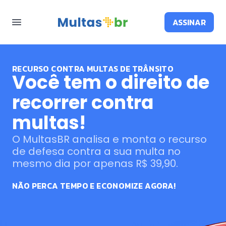
ASSINAR
RECURSO CONTRA MULTAS DE TRÂNSITO
Você tem o direito de
recorrer contra
multas!
O MultasBR analisa e monta o recurso
de defesa contra a sua multa no
mesmo dia por apenas R$ 39,90.
NÃO PERCA TEMPO E ECONOMIZE AGORA!