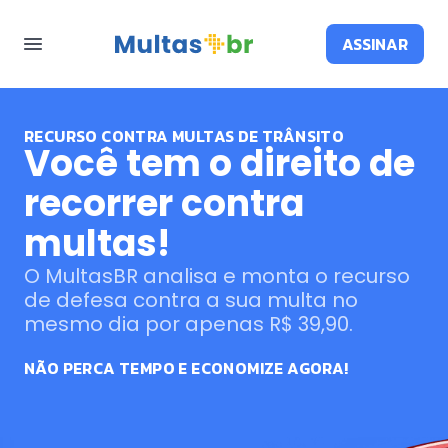
ASSINAR
RECURSO CONTRA MULTAS DE TRÂNSITO
Você tem o direito de
recorrer contra
multas!
O MultasBR analisa e monta o recurso
de defesa contra a sua multa no
mesmo dia por apenas R$ 39,90.
NÃO PERCA TEMPO E ECONOMIZE AGORA!