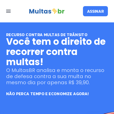
ASSINAR
RECURSO CONTRA MULTAS DE TRÂNSITO
Você tem o direito de
recorrer contra
multas!
O MultasBR analisa e monta o recurso
de defesa contra a sua multa no
mesmo dia por apenas R$ 39,90.
NÃO PERCA TEMPO E ECONOMIZE AGORA!